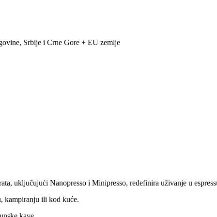
govine, Srbije i Crne Gore + EU zemlje
ta, uključujući Nanopresso i Minipresso, redefinira uživanje u espressu
u, kampiranju ili kod kuće.
hunske kave.