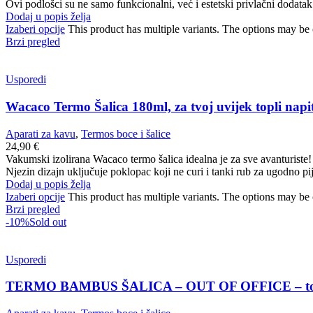
Ovi podlošci su ne samo funkcionalni, već i estetski privlačni dodat
Dodaj u popis želja
Izaberi opcije
This product has multiple variants. The options may be
Brzi pregled
Usporedi
Wacaco Termo Šalica 180ml, za tvoj uvijek topli napi
Aparati za kavu
,
Termos boce i šalice
24,90
€
Vakumski izolirana Wacaco termo šalica idealna je za sve avanturiste
Njezin dizajn uključuje poklopac koji ne curi i tanki rub za ugodno pije
Dodaj u popis želja
Izaberi opcije
This product has multiple variants. The options may be
Brzi pregled
-10%
Sold out
Usporedi
TERMO BAMBUS ŠALICA – OUT OF OFFICE – topli 