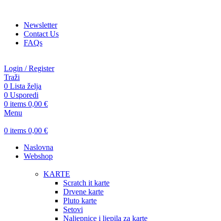
ADD ANYTHING HERE OR JUST REMOVE IT…
Newsletter
Contact Us
FAQs
Login / Register
Traži
0
Lista želja
0
Usporedi
0
items
0,00
€
Menu
0
items
0,00
€
Naslovna
Webshop
KARTE
Scratch it karte
Drvene karte
Pluto karte
Setovi
Naljepnice i ljepila za karte