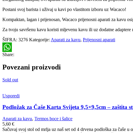
Postani svoj barista i uživaj u kavi po vlastitom izboru uz Wacaco!
Kompaktan, lagan i prijenosan, Wacaco prijenosni aparati za kavu osig
Za tvoju savršenu kavu koristi mljevenu kavu ili uz dodatne adaptere 
ŠIFRA:
3276
Kategorije:
Aparati za kavu
,
Prijenosni aparati
Share:
WhatsApp
Povezani proizvodi
Sold out
Usporedi
Podložak za Čaše Karta Svijeta 9,5×9,5cm – zaštita st
Aparati za kavu
,
Termos boce i šalice
5,60
€
Sačuvaj svoj stol od mrlja uz naš set od 4 drvena podloška za čaše u o