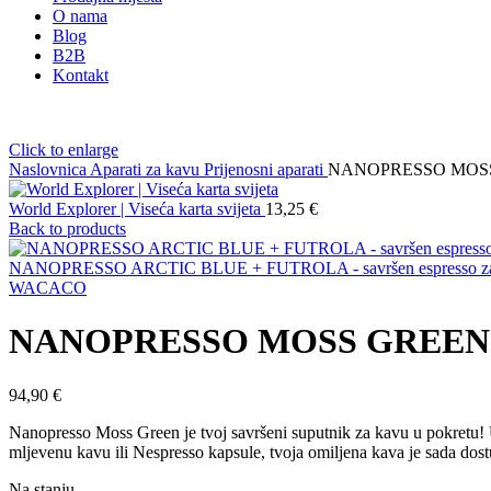
O nama
Blog
B2B
Kontakt
Click to enlarge
Naslovnica
Aparati za kavu
Prijenosni aparati
NANOPRESSO MOSS GRE
World Explorer | Viseća karta svijeta
13,25
€
Back to products
NANOPRESSO ARCTIC BLUE + FUTROLA - savršen espresso za
WACACO
NANOPRESSO MOSS GREEN + FU
94,90
€
Nanopresso Moss Green je tvoj savršeni suputnik za kavu u pokretu! Uz
mljevenu kavu ili Nespresso kapsule, tvoja omiljena kava je sada dostu
Na stanju