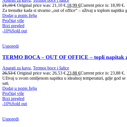
Aparati za kavu
,
Termos boce i šalice
21,10
€
Original price was: 21,10 €.
18,99
€
Current price is: 18,99 €.
Za trenutke kada si stvarno „out of office“ – uživaj u toplom napitku 
Dodaj u popis želja
Pročitaj više
Brzi pregled
-10%
Sold out
Usporedi
TERMO BOCA – OUT OF OFFICE – topli napitak za
Aparati za kavu
,
Termos boce i šalice
26,53
€
Original price was: 26,53 €.
23,88
€
Current price is: 23,88 €.
Uživaj u svom omiljenom napitku u idealnoj temperaturi, gdje god se 
sati.
Dodaj u popis želja
Pročitaj više
Brzi pregled
-10%
Sold out
Usporedi