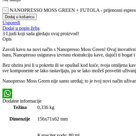
NANOPRESSO MOSS GREEN + FUTOLA - prijenosni espresso s
Dodaj u košaricu
Usporedi
Dodaj u popis želja
3
Ljudi koji sada gledaju ovaj proizvod!
Opis
Zavoli kavu na novi način s Nanopresso Moss Green! Ovaj inovativni u
bara, Nanopresso osigurava izvrsnu ekstrakciju kave, dajući ti bogat i
Bez obzira jesi li u pokretu ili se opuštaš kod kuće, tvoja omiljena k
sve komponente se lako rastavljaju, pa se lako možeš posvetiti uživanj
Nanopresso Moss Green nije samo uređaj; to je tvoj novi način uživanj
Dodatne informacije
WhatsApp
Težina
0,336 kg
Dimenzije
156x71x62 mm
Kapacitet vode: 80 ml