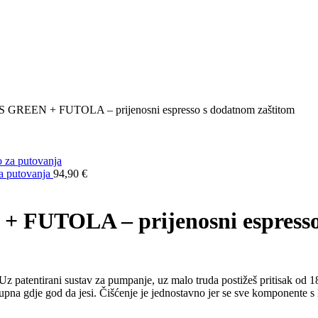
EN + FUTOLA – prijenosni espresso s dodatnom zaštitom
 putovanja
94,90
€
TOLA – prijenosni espresso 
 patentirani sustav za pumpanje, uz malo truda postižeš pritisak od 18 
pna gdje god da jesi. Čišćenje je jednostavno jer se sve komponente s l