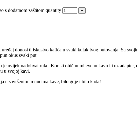
 dodatnom zaštitom quantity
ređaj donosi ti iskustvo kafića u svaki kutak tvog putovanja. Sa svoji
 pun okus svaki put.
ava je uvijek nadohvat ruke. Koristi običnu mljevenu kavu ili uz adapter
u u svojoj kavi.
a u savršenim trenucima kave, bilo gdje i bilo kada!