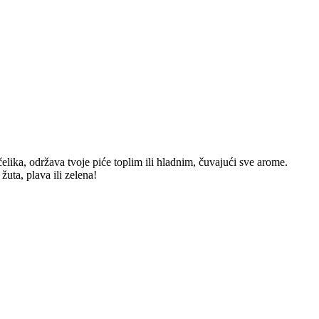
lika, održava tvoje piće toplim ili hladnim, čuvajući sve arome.
žuta, plava ili zelena!