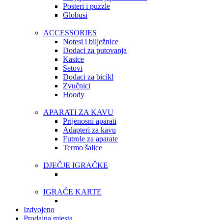
Posteri i puzzle
Globusi
ACCESSORIES
Notesi i bilježnice
Dodaci za putovanja
Kasice
Setovi
Dodaci za bicikl
Zvučnici
Hoody
APARATI ZA KAVU
Prijenosni aparati
Adapteri za kavu
Futrole za aparate
Termo šalice
DJEČJE IGRAČKE
IGRAĆE KARTE
Izdvojeno
Prodajna mjesta