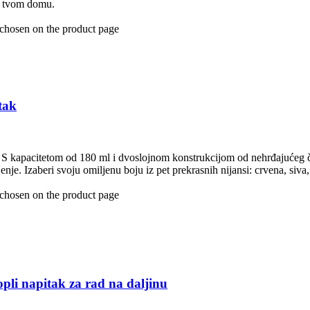
ak tvom domu.
 chosen on the product page
tak
! S kapacitetom od 180 ml i dvoslojnom konstrukcijom od nehrđajućeg če
nje. Izaberi svoju omiljenu boju iz pet prekrasnih nijansi: crvena, siva, 
 chosen on the product page
napitak za rad na daljinu