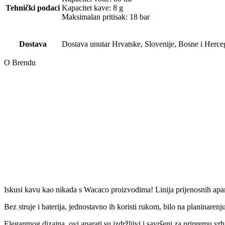
Tehnički podaci
Kapacitet kave: 8 g
Maksimalan pritisak: 18 bar
Dostava
Dostava unutar Hrvatske, Slovenije, Bosne i Herce
O Brendu
Iskusi kavu kao nikada s Wacaco proizvodima! Linija prijenosnih apara
Bez struje i baterija, jednostavno ih koristi rukom, bilo na planinarenj
Elegantnog dizajna, ovi aparati su izdržljivi i savršeni za pripremu vr