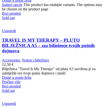
Dodaj u popis želja
Izaberi opcije
This product has multiple variants. The options may
be chosen on the product page
Brzi pregled
Sold out
Usporedi
TRAVEL IS MY THERAPY – PLUTO
BILJEŽNICA A5 – zza bilježenje tvojih putnih
dojmova
Accessories
,
Notesi i bilježnice
12,50
€
Bilježnica "Travel Is My Therapy" od pluta A5 savršena je za
zabilježiti sve tvoje putne dojmove i misli!
Dodaj u popis želja
Pročitaj više
Brzi pregled
Sold out
Usporedi