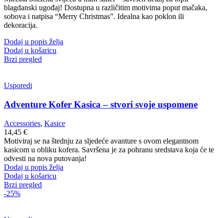
blagdanski ugođaj! Dostupna u različitim motivima poput mačaka,
sobova i natpisa “Merry Christmas”. Idealna kao poklon ili
dekoracija.
Dodaj u popis želja
Dodaj u košaricu
Brzi pregled
Usporedi
Adventure Kofer Kasica – stvori svoje uspomene
Accessories
,
Kasice
14,45
€
Motiviraj se na štednju za sljedeće avanture s ovom elegantnom
kasicom u obliku kofera. Savršena je za pohranu sredstava koja će te
odvesti na nova putovanja!
Dodaj u popis želja
Dodaj u košaricu
Brzi pregled
-25%