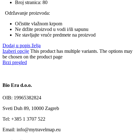
Broj stranica: 80
Održavanje proizvoda:
Očistite vlažnom krpom
Ne držite proizvod u vodi i/ili sapunu
Ne stavljajte vruće predmete na proizvod
Dodaj u popis želja
Izaberi opcije
This product has multiple variants. The options may
be chosen on the product page
Brzi pregled
Bio Era d.o.o.
OIB: 19965382824
Sveti Duh 89, 10000 Zagreb
Tel: +385 1 3707 522
Email: info@mytravelmap.eu