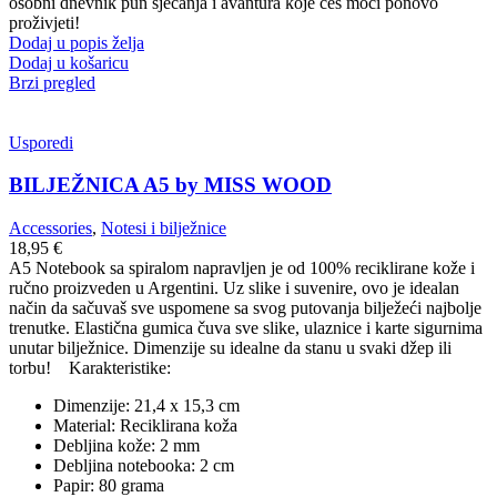
osobni dnevnik pun sjećanja i avantura koje ćeš moći ponovo
proživjeti!
Dodaj u popis želja
Dodaj u košaricu
Brzi pregled
Usporedi
BILJEŽNICA A5 by MISS WOOD
Accessories
,
Notesi i bilježnice
18,95
€
A5 Notebook sa spiralom napravljen je od 100% reciklirane kože i
ručno proizveden u Argentini.
Uz slike i suvenire, ovo je idealan
način da sačuvaš sve uspomene sa svog putovanja bilježeći najbolje
trenutke. Elastična gumica čuva sve slike, ulaznice i karte sigurnima
unutar bilježnice.
Dimenzije su idealne da stanu u svaki džep ili
torbu!
Karakteristike:
Dimenzije: 21,4 x 15,3 cm
Material: Reciklirana koža
Debljina kože: 2 mm
Debljina notebooka: 2 cm
Papir: 80 grama