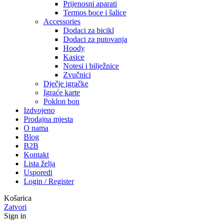
Prijenosni aparati
Termos boce i šalice
Accessories
Dodaci za bicikl
Dodaci za putovanja
Hoody
Kasice
Notesi i bilježnice
Zvučnici
Dječje igračke
Igraće karte
Poklon bon
Izdvojeno
Prodajna mjesta
O nama
Blog
B2B
Kontakt
Lista želja
Usporedi
Login / Register
Košarica
Zatvori
Sign in