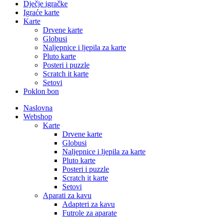
Dječje igračke
Igraće karte
Karte
Drvene karte
Globusi
Naljepnice i ljepila za karte
Pluto karte
Posteri i puzzle
Scratch it karte
Setovi
Poklon bon
Naslovna
Webshop
Karte
Drvene karte
Globusi
Naljepnice i ljepila za karte
Pluto karte
Posteri i puzzle
Scratch it karte
Setovi
Aparati za kavu
Adapteri za kavu
Futrole za aparate