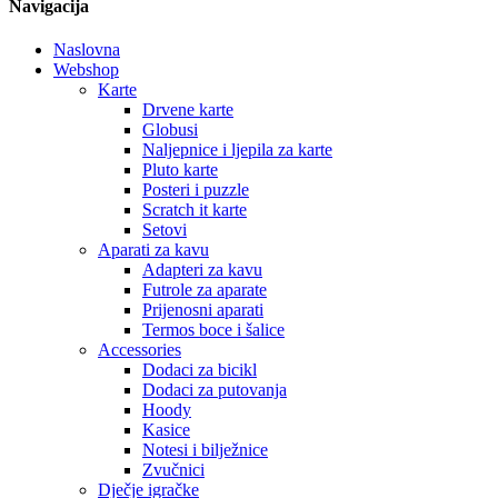
Navigacija
Naslovna
Webshop
Karte
Drvene karte
Globusi
Naljepnice i ljepila za karte
Pluto karte
Posteri i puzzle
Scratch it karte
Setovi
Aparati za kavu
Adapteri za kavu
Futrole za aparate
Prijenosni aparati
Termos boce i šalice
Accessories
Dodaci za bicikl
Dodaci za putovanja
Hoody
Kasice
Notesi i bilježnice
Zvučnici
Dječje igračke