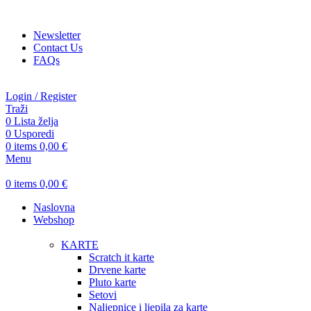
ADD ANYTHING HERE OR JUST REMOVE IT…
Newsletter
Contact Us
FAQs
Login / Register
Traži
0
Lista želja
0
Usporedi
0
items
0,00
€
Menu
0
items
0,00
€
Naslovna
Webshop
KARTE
Scratch it karte
Drvene karte
Pluto karte
Setovi
Naljepnice i ljepila za karte