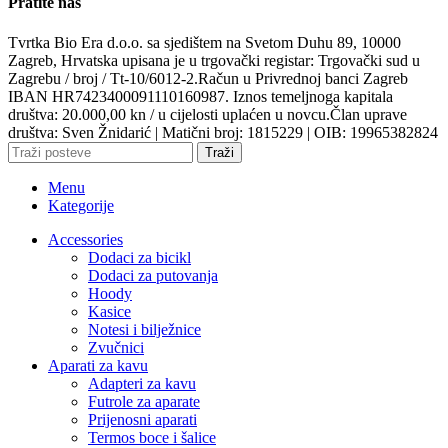
Pratite nas
Tvrtka Bio Era d.o.o. sa sjedištem na Svetom Duhu 89, 10000
Zagreb, Hrvatska upisana je u trgovački registar: Trgovački sud u
Zagrebu / broj / Tt-10/6012-2.Račun u Privrednoj banci Zagreb
IBAN HR7423400091110160987. Iznos temeljnoga kapitala
društva: 20.000,00 kn / u cijelosti uplaćen u novcu.Član uprave
društva: Sven Žnidarić | Matični broj: 1815229 | OIB: 19965382824
Traži
Menu
Kategorije
Accessories
Dodaci za bicikl
Dodaci za putovanja
Hoody
Kasice
Notesi i bilježnice
Zvučnici
Aparati za kavu
Adapteri za kavu
Futrole za aparate
Prijenosni aparati
Termos boce i šalice