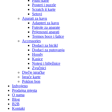
Pluto karte
Posteri i puzzle
Scratch it karte
Setovi
Aparati za kavu
Adapteri za kavu
Futrole za aparate
Prijenosni aparati
Termos boce i šalice
Accessories
Dodaci za bicikl
Dodaci za putovanja
Hoody
Kasice
Notesi i bilježnice
Zvučnici
Dječje igračke
Igraće karte
Poklon bon
Izdvojeno
Prodajna mjesta
O nama
Blog
B2B
Kontakt