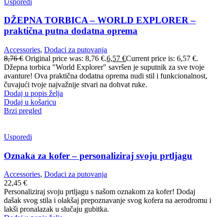
Usporedi
DŽEPNA TORBICA – WORLD EXPLORER –
praktična putna dodatna oprema
Accessories
,
Dodaci za putovanja
8,76
€
Original price was: 8,76 €.
6,57
€
Current price is: 6,57 €.
Džepna torbica "World Explorer" savršen je suputnik za sve tvoje
avanture! Ova praktična dodatna oprema nudi stil i funkcionalnost,
čuvajući tvoje najvažnije stvari na dohvat ruke.
Dodaj u popis želja
Dodaj u košaricu
Brzi pregled
Usporedi
Oznaka za kofer – personaliziraj svoju prtljagu
Accessories
,
Dodaci za putovanja
22,45
€
Personaliziraj svoju prtljagu s našom oznakom za kofer! Dodaj
dašak svog stila i olakšaj prepoznavanje svog kofera na aerodromu i
lakši pronalazak u slučaju gubitka.