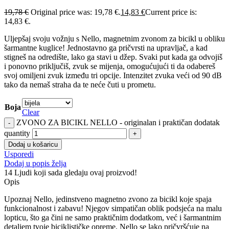
19,78
€
Original price was: 19,78 €.
14,83
€
Current price is:
14,83 €.
Uljepšaj svoju vožnju s Nello, magnetnim zvonom za bicikl u obliku
šarmantne kuglice! Jednostavno ga pričvrsti na upravljač, a kad
stigneš na odredište, lako ga stavi u džep. Svaki put kada ga odvojiš
i ponovno priključiš, zvuk se mijenja, omogućujući ti da odabereš
svoj omiljeni zvuk između tri opcije. Intenzitet zvuka veći od 90 dB
tako da nemaš straha da te neće čuti u prometu.
Boja
Clear
ZVONO ZA BICIKL NELLO - originalan i praktičan dodatak
quantity
Dodaj u košaricu
Usporedi
Dodaj u popis želja
14
Ljudi koji sada gledaju ovaj proizvod!
Opis
Upoznaj Nello, jedinstveno magnetno zvono za bicikl koje spaja
funkcionalnost i zabavu! Njegov simpatičan oblik podsjeća na malu
lopticu, što ga čini ne samo praktičnim dodatkom, već i šarmantnim
detaljem tvoje biciklističke opreme. Nello se lako pričvršćuje na