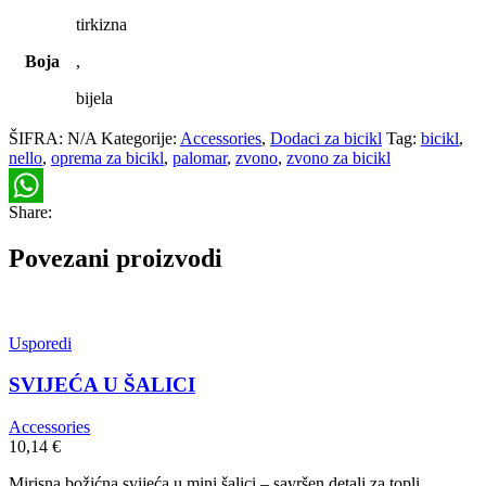
tirkizna
Boja
,
bijela
ŠIFRA:
N/A
Kategorije:
Accessories
,
Dodaci za bicikl
Tag:
bicikl
,
nello
,
oprema za bicikl
,
palomar
,
zvono
,
zvono za bicikl
Share:
WhatsApp
Povezani proizvodi
Usporedi
SVIJEĆA U ŠALICI
Accessories
10,14
€
Mirisna božićna svijeća u mini šalici – savršen detalj za topli