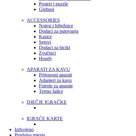
Posteri i puzzle
Globusi
ACCESSORIES
Notesi i bilježnice
Dodaci za putovanja
Kasice
Setovi
Dodaci za bicikl
Zvučnici
Hoody
APARATI ZA KAVU
Prijenosni aparati
Adapteri za kavu
Futrole za aparate
Termo šalice
DJEČJE IGRAČKE
IGRAĆE KARTE
Izdvojeno
Prodajna mjesta