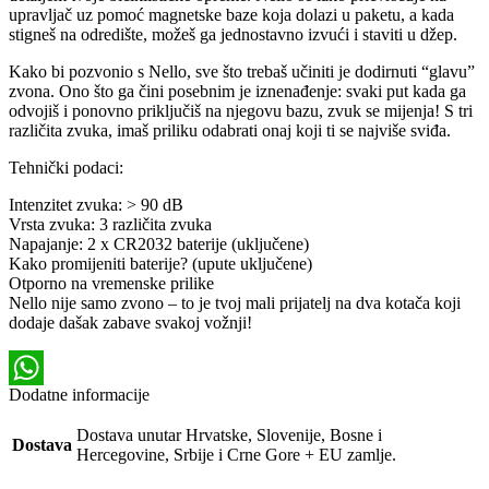
upravljač uz pomoć magnetske baze koja dolazi u paketu, a kada
stigneš na odredište, možeš ga jednostavno izvući i staviti u džep.
Kako bi pozvonio s Nello, sve što trebaš učiniti je dodirnuti “glavu”
zvona. Ono što ga čini posebnim je iznenađenje: svaki put kada ga
odvojiš i ponovno priključiš na njegovu bazu, zvuk se mijenja! S tri
različita zvuka, imaš priliku odabrati onaj koji ti se najviše sviđa.
Tehnički podaci:
Intenzitet zvuka: > 90 dB
Vrsta zvuka: 3 različita zvuka
Napajanje: 2 x CR2032 baterije (uključene)
Kako promijeniti baterije? (upute uključene)
Otporno na vremenske prilike
Nello nije samo zvono – to je tvoj mali prijatelj na dva kotača koji
dodaje dašak zabave svakoj vožnji!
Dodatne informacije
WhatsApp
Dostava unutar Hrvatske, Slovenije, Bosne i
Dostava
Hercegovine, Srbije i Crne Gore + EU zamlje.