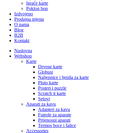
Igraće karte
Poklon bon
Izdvojeno
Prodajna mjesta
O nama
Blog
B2B
Kontakt
Naslovna
Webshop
Karte
Drvene karte
Globusi
Naljepnice i ljepila za karte
Pluto karte
Posteri i puzzle
Scratch it karte
Setovi
Aparati za kavu
Adapteri za kavu
Futrole za aparate
Prijenosni aparati
Termos boce i šalice
Accessories