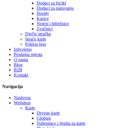
Dodaci za bicikl
Dodaci za putovanja
Hoody
Kasice
Notesi i bilježnice
Zvučnici
Dječje igračke
Igraće karte
Poklon bon
Izdvojeno
Prodajna mjesta
O nama
Blog
B2B
Kontakt
Navigacija
Naslovna
Webshop
Karte
Drvene karte
Globusi
Naljepnice i ljepila za karte