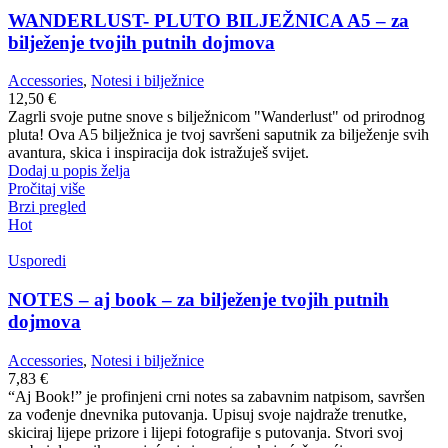
WANDERLUST- PLUTO BILJEŽNICA A5 – za
bilježenje tvojih putnih dojmova
Accessories
,
Notesi i bilježnice
12,50
€
Zagrli svoje putne snove s bilježnicom "Wanderlust" od prirodnog
pluta! Ova A5 bilježnica je tvoj savršeni saputnik za bilježenje svih
avantura, skica i inspiracija dok istražuješ svijet.
Dodaj u popis želja
Pročitaj više
Brzi pregled
Hot
Usporedi
NOTES – aj book – za bilježenje tvojih putnih
dojmova
Accessories
,
Notesi i bilježnice
7,83
€
“Aj Book!” je profinjeni crni notes sa zabavnim natpisom, savršen
za vođenje dnevnika putovanja. Upisuj svoje najdraže trenutke,
skiciraj lijepe prizore i lijepi fotografije s putovanja. Stvori svoj