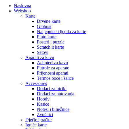
Naslovna
Webshop
Karte
Drvene karte
Globusi
Naljepnice i ljepila za karte
Pluto karte
Posteri i puzzle
Scratch it karte
Setovi
Aparati za kavu
Adapteri za kavu
Futrole za aparate
Prijenosni aparati
Termos boce i šalice
Accessories
Dodaci za bicikl
Dodaci za putovanja
Hoody
Kasice
Notesi i bilježnice
Zvučnici
Dječje igračke
Igraće karte