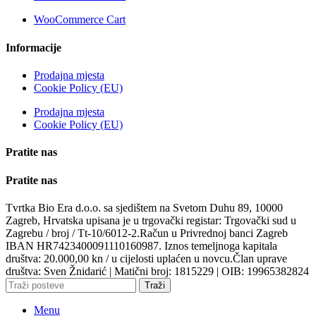
WooCommerce Cart
Informacije
Prodajna mjesta
Cookie Policy (EU)
Prodajna mjesta
Cookie Policy (EU)
Pratite nas
Pratite nas
Tvrtka Bio Era d.o.o. sa sjedištem na Svetom Duhu 89, 10000
Zagreb, Hrvatska upisana je u trgovački registar: Trgovački sud u
Zagrebu / broj / Tt-10/6012-2.Račun u Privrednoj banci Zagreb
IBAN HR7423400091110160987. Iznos temeljnoga kapitala
društva: 20.000,00 kn / u cijelosti uplaćen u novcu.Član uprave
društva: Sven Žnidarić | Matični broj: 1815229 | OIB: 19965382824
Traži
Menu