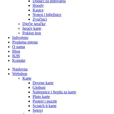
Dodaci za putovanja
Hoody
Kasice
Notesi i bilježnice
Zvučnici
Dječje igračke
Igraće karte
Poklon bon
Izdvojeno
Prodajna mjesta
O nama
Blog
B2B
Kontakt
Naslovna
Webshop
Karte
Drvene karte
Globusi
Naljepnice i ljepila za karte
Pluto karte
Posteri i puzzle
Scratch it karte
Setovi