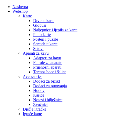
Naslovna
Webshop
Karte
Drvene karte
Globusi
Naljepnice i ljepila za karte
Pluto karte
Posteri i puzzle
Scratch it karte
Setovi
Aparati za kavu
Adapteri za kavu
Futrole za aparate
Prijenosni aparati
Termos boce i šalice
Accessories
Dodaci za bicikl
Dodaci za putovanja
Hoody
Kasice
Notesi i bilježnice
Zvučnici
Dječje igračke
Igraće karte