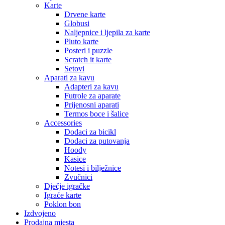
Karte
Drvene karte
Globusi
Naljepnice i ljepila za karte
Pluto karte
Posteri i puzzle
Scratch it karte
Setovi
Aparati za kavu
Adapteri za kavu
Futrole za aparate
Prijenosni aparati
Termos boce i šalice
Accessories
Dodaci za bicikl
Dodaci za putovanja
Hoody
Kasice
Notesi i bilježnice
Zvučnici
Dječje igračke
Igraće karte
Poklon bon
Izdvojeno
Prodajna mjesta