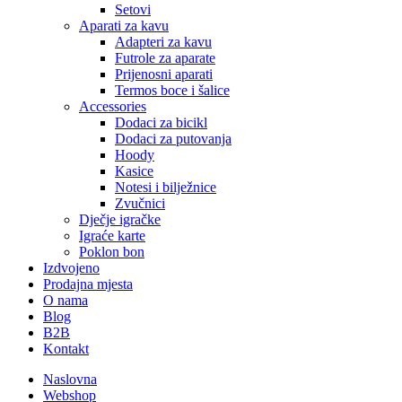
Setovi
Aparati za kavu
Adapteri za kavu
Futrole za aparate
Prijenosni aparati
Termos boce i šalice
Accessories
Dodaci za bicikl
Dodaci za putovanja
Hoody
Kasice
Notesi i bilježnice
Zvučnici
Dječje igračke
Igraće karte
Poklon bon
Izdvojeno
Prodajna mjesta
O nama
Blog
B2B
Kontakt
Naslovna
Webshop