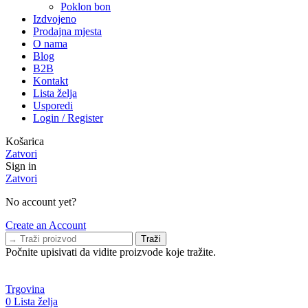
Poklon bon
Izdvojeno
Prodajna mjesta
O nama
Blog
B2B
Kontakt
Lista želja
Usporedi
Login / Register
Košarica
Zatvori
Sign in
Zatvori
No account yet?
Create an Account
Traži
Počnite upisivati da vidite proizvode koje tražite.
-20% NA SVE, kod:
BLACK20
, te
BESPLATNA
dostava BOX
NOW
Trgovina
0
Lista želja