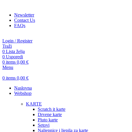
ADD ANYTHING HERE OR JUST REMOVE IT…
Newsletter
Contact Us
FAQs
Login / Register
Traži
0
Lista želja
0
Usporedi
0
items
0,00
€
Menu
0
items
0,00
€
Naslovna
Webshop
KARTE
Scratch it karte
Drvene karte
Pluto karte
Setovi
Naljepnice i ljepila za karte