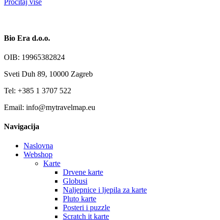
Pročitaj više
Bio Era d.o.o.
OIB: 19965382824
Sveti Duh 89, 10000 Zagreb
Tel: +385 1 3707 522
Email: info@mytravelmap.eu
Navigacija
Naslovna
Webshop
Karte
Drvene karte
Globusi
Naljepnice i ljepila za karte
Pluto karte
Posteri i puzzle
Scratch it karte