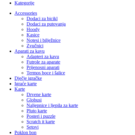
Kategorije
Accessories
Dodaci za bicikl
Dodaci za putovanja
Hoody
Kasice
Notesi i bilježnice
Zvučnici
Aparati za kavu
Adapteri za kavu
Futrole za aparate
Prijenosni aparati
Termos boce i šalice
Dječje igračke
Igraće karte
Karte
Drvene karte
Globusi
Naljepnice i ljepila za karte
Pluto karte
Posteri i puzzle
Scratch it karte
Setovi
Poklon bon