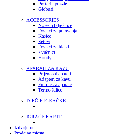
Posteri i puzzle
Globusi
ACCESSORIES
Notesi i bilježnice
Dodaci za putovanja
Kasice
Setovi
Dodaci za bicikl
Zvučnici
Hoody
APARATI ZA KAVU
Prijenosni aparati
Adapteri za kavu
Futrole za aparate
Termo šalice
DJEČJE IGRAČKE
IGRAĆE KARTE
Izdvojeno
Prodajna mjesta