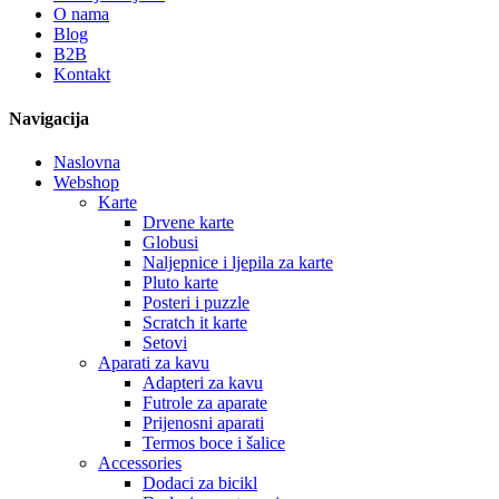
O nama
Blog
B2B
Kontakt
Navigacija
Naslovna
Webshop
Karte
Drvene karte
Globusi
Naljepnice i ljepila za karte
Pluto karte
Posteri i puzzle
Scratch it karte
Setovi
Aparati za kavu
Adapteri za kavu
Futrole za aparate
Prijenosni aparati
Termos boce i šalice
Accessories
Dodaci za bicikl