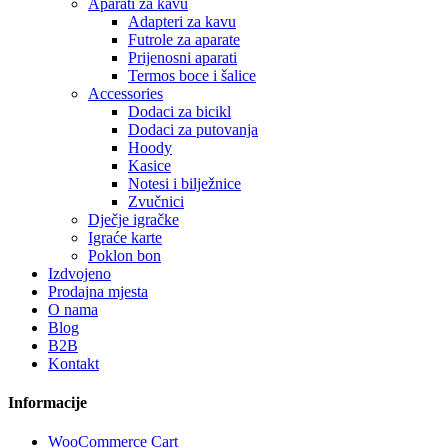
Aparati za kavu
Adapteri za kavu
Futrole za aparate
Prijenosni aparati
Termos boce i šalice
Accessories
Dodaci za bicikl
Dodaci za putovanja
Hoody
Kasice
Notesi i bilježnice
Zvučnici
Dječje igračke
Igraće karte
Poklon bon
Izdvojeno
Prodajna mjesta
O nama
Blog
B2B
Kontakt
Informacije
WooCommerce Cart