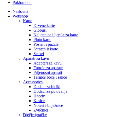
Poklon bon
Naslovna
Webshop
Karte
Drvene karte
Globusi
Naljepnice i ljepila za karte
Pluto karte
Posteri i puzzle
Scratch it karte
Setovi
Aparati za kavu
Adapteri za kavu
Futrole za aparate
Prijenosni aparati
Termos boce i šalice
Accessories
Dodaci za bicikl
Dodaci za putovanja
Hoody
Kasice
Notesi i bilježnice
Zvučnici
Dječje igračke