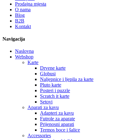
Prodajna mjesta
O nama
Blog
B2B
Kontakt
Navigacija
Naslovna
Webshop
Karte
Drvene karte
Globusi
Naljepnice i ljepila za karte
Pluto karte
Posteri i puzzle
Scratch it karte
Setovi
Aparati za kavu
Adapteri za kavu
Futrole za aparate
Prijenosni aparati
Termos boce i šalice
Accessories