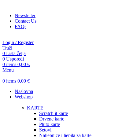
ADD ANYTHING HERE OR JUST REMOVE IT…
Newsletter
Contact Us
FAQs
Login / Register
Traži
0
Lista želja
0
Usporedi
0
items
0,00
€
Menu
0
items
0,00
€
Naslovna
Webshop
KARTE
Scratch it karte
Drvene karte
Pluto karte
Setovi
Naljepnice i ljepila za karte