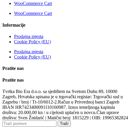
WooCommerce Cart
WooCommerce Cart
Informacije
Prodajna mjesta
Cookie Policy (EU)
Prodajna mjesta
Cookie Policy (EU)
Pratite nas
Pratite nas
Tvrtka Bio Era d.o.o. sa sjedištem na Svetom Duhu 89, 10000
Zagreb, Hrvatska upisana je u trgovački registar: Trgovački sud u
Zagrebu / broj / Tt-10/6012-2.Račun u Privrednoj banci Zagreb
IBAN HR7423400091110160987. Iznos temeljnoga kapitala
društva: 20.000,00 kn / u cijelosti uplaćen u novcu.Član uprave
društva: Sven Žnidarić | Matični broj: 1815229 | OIB: 19965382824
Traži