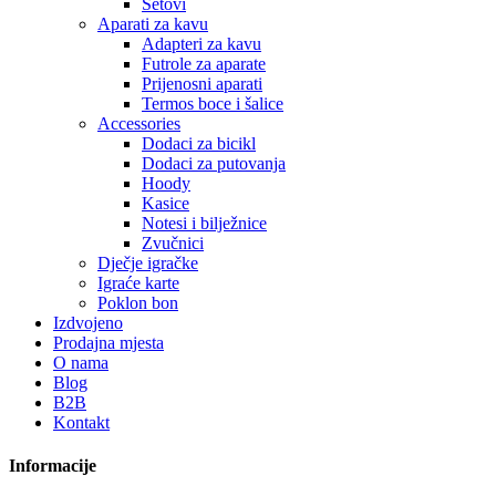
Setovi
Aparati za kavu
Adapteri za kavu
Futrole za aparate
Prijenosni aparati
Termos boce i šalice
Accessories
Dodaci za bicikl
Dodaci za putovanja
Hoody
Kasice
Notesi i bilježnice
Zvučnici
Dječje igračke
Igraće karte
Poklon bon
Izdvojeno
Prodajna mjesta
O nama
Blog
B2B
Kontakt
Informacije