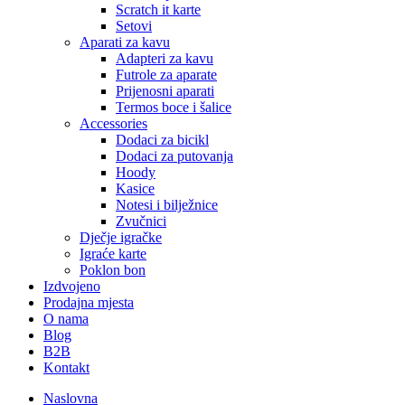
Scratch it karte
Setovi
Aparati za kavu
Adapteri za kavu
Futrole za aparate
Prijenosni aparati
Termos boce i šalice
Accessories
Dodaci za bicikl
Dodaci za putovanja
Hoody
Kasice
Notesi i bilježnice
Zvučnici
Dječje igračke
Igraće karte
Poklon bon
Izdvojeno
Prodajna mjesta
O nama
Blog
B2B
Kontakt
Naslovna