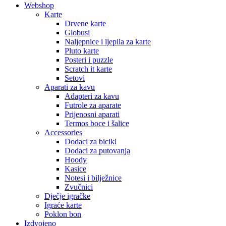
Webshop
Karte
Drvene karte
Globusi
Naljepnice i ljepila za karte
Pluto karte
Posteri i puzzle
Scratch it karte
Setovi
Aparati za kavu
Adapteri za kavu
Futrole za aparate
Prijenosni aparati
Termos boce i šalice
Accessories
Dodaci za bicikl
Dodaci za putovanja
Hoody
Kasice
Notesi i bilježnice
Zvučnici
Dječje igračke
Igraće karte
Poklon bon
Izdvojeno