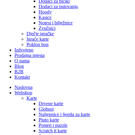
Dodaci za bicikl
Dodaci za putovanja
Hoody
Kasice
Notesi i bilježnice
Zvučnici
Dječje igračke
Igraće karte
Poklon bon
Izdvojeno
Prodajna mjesta
O nama
Blog
B2B
Kontakt
Naslovna
Webshop
Karte
Drvene karte
Globusi
Naljepnice i ljepila za karte
Pluto karte
Posteri i puzzle
Scratch it karte