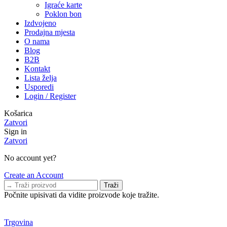
Igraće karte
Poklon bon
Izdvojeno
Prodajna mjesta
O nama
Blog
B2B
Kontakt
Lista želja
Usporedi
Login / Register
Košarica
Zatvori
Sign in
Zatvori
No account yet?
Create an Account
Traži
Počnite upisivati da vidite proizvode koje tražite.
-20% NA SVE, kod:
BLACK20
, te
BESPLATNA
dostava BOX
NOW
Trgovina