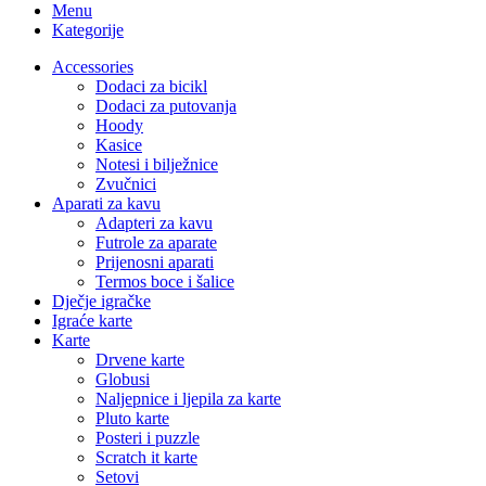
Menu
Kategorije
Accessories
Dodaci za bicikl
Dodaci za putovanja
Hoody
Kasice
Notesi i bilježnice
Zvučnici
Aparati za kavu
Adapteri za kavu
Futrole za aparate
Prijenosni aparati
Termos boce i šalice
Dječje igračke
Igraće karte
Karte
Drvene karte
Globusi
Naljepnice i ljepila za karte
Pluto karte
Posteri i puzzle
Scratch it karte
Setovi