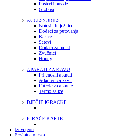
Posteri i puzzle
Globusi
ACCESSORIES
Notesi i bilježnice
Dodaci za putovanja
Kasice
Setovi
Dodaci za bicikl
Zvučnici
Hoody
APARATI ZA KAVU
Prijenosni aparati
Adapteri za kavu
Futrole za aparate
Termo šalice
DJEČJE IGRAČKE
IGRAĆE KARTE
Izdvojeno
Prodajna mjesta