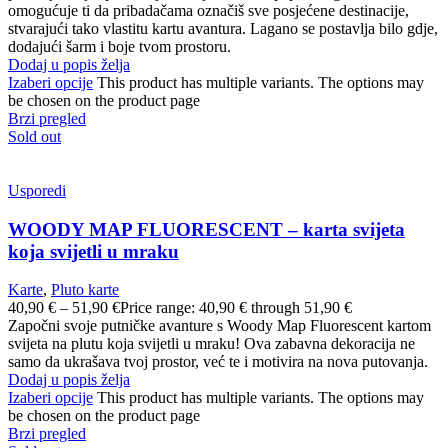
omogućuje ti da pribadačama označiš sve posjećene destinacije,
stvarajući tako vlastitu kartu avantura. Lagano se postavlja bilo gdje,
dodajući šarm i boje tvom prostoru.
Dodaj u popis želja
Izaberi opcije
This product has multiple variants. The options may
be chosen on the product page
Brzi pregled
Sold out
Usporedi
WOODY MAP FLUORESCENT – karta svijeta
koja svijetli u mraku
Karte
,
Pluto karte
40,90
€
–
51,90
€
Price range: 40,90 € through 51,90 €
Započni svoje putničke avanture s Woody Map Fluorescent kartom
svijeta na plutu koja svijetli u mraku! Ova zabavna dekoracija ne
samo da ukrašava tvoj prostor, već te i motivira na nova putovanja.
Dodaj u popis želja
Izaberi opcije
This product has multiple variants. The options may
be chosen on the product page
Brzi pregled