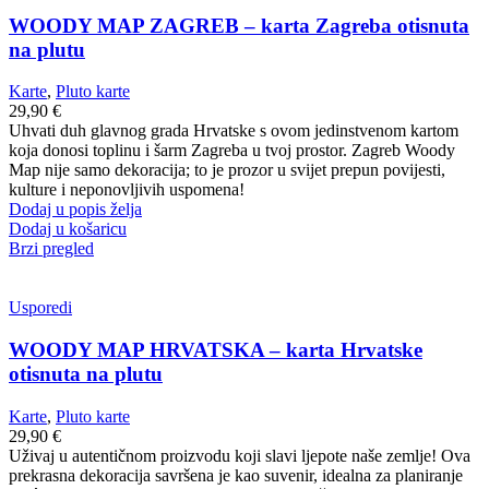
WOODY MAP ZAGREB – karta Zagreba otisnuta
na plutu
Karte
,
Pluto karte
29,90
€
Uhvati duh glavnog grada Hrvatske s ovom jedinstvenom kartom
koja donosi toplinu i šarm Zagreba u tvoj prostor. Zagreb Woody
Map nije samo dekoracija; to je prozor u svijet prepun povijesti,
kulture i neponovljivih uspomena!
Dodaj u popis želja
Dodaj u košaricu
Brzi pregled
Usporedi
WOODY MAP HRVATSKA – karta Hrvatske
otisnuta na plutu
Karte
,
Pluto karte
29,90
€
Uživaj u autentičnom proizvodu koji slavi ljepote naše zemlje! Ova
prekrasna dekoracija savršena je kao suvenir, idealna za planiranje