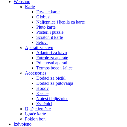
Webshop
Karte
Drvene karte
Globusi
Naljepnice i ljepila za karte
Pluto karte
Posteri i puzzle
Scratch it karte
Setovi
Aparati za kavu
Adapteri za kavu
Futrole za aparate
Prijenosni aparati
Termos boce i šalice
Accessories
Dodaci za bicikl
Dodaci za putovanja
Hoody
Kasice
Notesi i bilježnice
Zvučnici
Dječje igračke
Igraće karte
Poklon bon
Izdvojeno