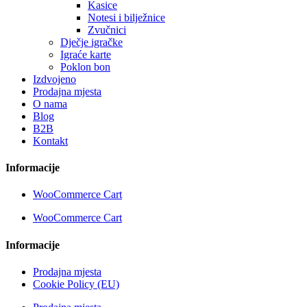
Kasice
Notesi i bilježnice
Zvučnici
Dječje igračke
Igraće karte
Poklon bon
Izdvojeno
Prodajna mjesta
O nama
Blog
B2B
Kontakt
Informacije
WooCommerce Cart
WooCommerce Cart
Informacije
Prodajna mjesta
Cookie Policy (EU)