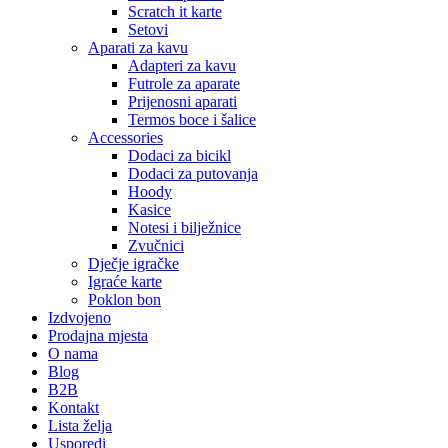
Scratch it karte
Setovi
Aparati za kavu
Adapteri za kavu
Futrole za aparate
Prijenosni aparati
Termos boce i šalice
Accessories
Dodaci za bicikl
Dodaci za putovanja
Hoody
Kasice
Notesi i bilježnice
Zvučnici
Dječje igračke
Igraće karte
Poklon bon
Izdvojeno
Prodajna mjesta
O nama
Blog
B2B
Kontakt
Lista želja
Usporedi