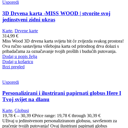
Usporedi
3D Drvena karta -MISS WOOD | stvorite svoj
jedinstveni zidni ukras
Karte
,
Drvene karte
314,99
€
Miss Wood 3D drvena karta svijeta bit će zvijezda svakog prostora!
Ova ručno sastavljena višebojna karta od prirodnog drva dolazi s
pribadačama za označavanje tvojih prošlih i budućih putovanja.
Dodaj u popis želja
Dodaj u košaricu
Brzi pregled
Usporedi
Personalizirani i ilustrirani papirnati globus Here I
Tvoj svijet na dlanu
Karte
,
Globusi
19,78
€
–
30,39
€
Price range: 19,78 € through 30,39 €
Uživaj u jedinstvenom personaliziranom globusu, savršenom za
praćenje tvojih putovanja! Ovaj ilustrirani papirnati globus