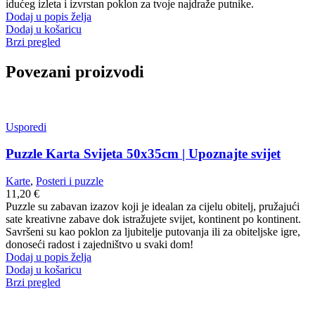
idućeg izleta i izvrstan poklon za tvoje najdraže putnike.
Dodaj u popis želja
Dodaj u košaricu
Brzi pregled
Povezani proizvodi
Usporedi
Puzzle Karta Svijeta 50x35cm | Upoznajte svijet
Karte
,
Posteri i puzzle
11,20
€
Puzzle su zabavan izazov koji je idealan za cijelu obitelj, pružajući
sate kreativne zabave dok istražujete svijet, kontinent po kontinent.
Savršeni su kao poklon za ljubitelje putovanja ili za obiteljske igre,
donoseći radost i zajedništvo u svaki dom!
Dodaj u popis želja
Dodaj u košaricu
Brzi pregled