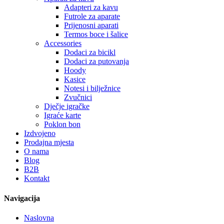
Adapteri za kavu
Futrole za aparate
Prijenosni aparati
Termos boce i šalice
Accessories
Dodaci za bicikl
Dodaci za putovanja
Hoody
Kasice
Notesi i bilježnice
Zvučnici
Dječje igračke
Igraće karte
Poklon bon
Izdvojeno
Prodajna mjesta
O nama
Blog
B2B
Kontakt
Navigacija
Naslovna