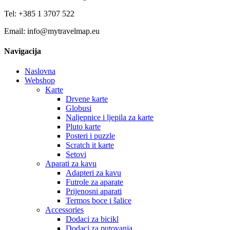
Tel: +385 1 3707 522
Email: info@mytravelmap.eu
Navigacija
Naslovna
Webshop
Karte
Drvene karte
Globusi
Naljepnice i ljepila za karte
Pluto karte
Posteri i puzzle
Scratch it karte
Setovi
Aparati za kavu
Adapteri za kavu
Futrole za aparate
Prijenosni aparati
Termos boce i šalice
Accessories
Dodaci za bicikl
Dodaci za putovanja