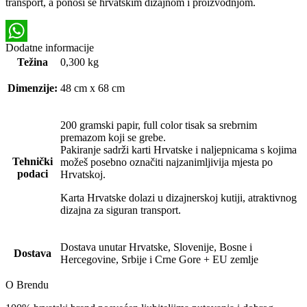
transport, a ponosi se hrvatskim dizajnom i proizvodnjom.
Dodatne informacije
WhatsApp
Težina
0,300 kg
Dimenzije:
48 cm x 68 cm
200 gramski papir, full color tisak sa srebrnim
premazom koji se grebe.
Pakiranje sadrži karti Hrvatske i naljepnicama s kojima
Tehnički
možeš posebno označiti najzanimljivija mjesta po
podaci
Hrvatskoj.
Karta Hrvatske dolazi u dizajnerskoj kutiji, atraktivnog
dizajna za siguran transport.
Dostava unutar Hrvatske, Slovenije, Bosne i
Dostava
Hercegovine, Srbije i Crne Gore + EU zemlje
O Brendu