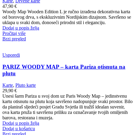
Karte
,
Drvene karte
47,90
€
Woody Map Wooden Edition L je ručno izrađena dekorativna karta
od borovog drva, s ekskluzivnim Nordijskim dizajnom. Savršeno se
uklapa u svaki dom, donoseći prirodni stil i eleganciju.
Dodaj u popis želja
Pročitaj više
Brzi pregled
Usporedi
PARIZ WOODY MAP – karta Pariza otisnuta na
plutu
Karte
,
Pluto karte
29,90
€
Unesi šarm Pariza u svoj dom uz Paris Woody Map – jedinstvenu
kartu otisnutu na plutu koja savršeno nadopunjuje svaki prostor. Bilo
da planiraš sljedeći posjet Gradu Svjetla ili tražiš idealan suvenir,
ova karta pruža ti savršenu priliku za označavanje tvojih omiljenih
barova, restorana i muzeja.
Dodaj u popis želja
Dodaj u košaricu
Brzi pregled