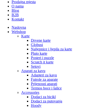
Prodajna mjesta
O nama
Blog
B2B
Kontakt
Naslovna
Webshop
Karte
Drvene karte
Globusi
Naljepnice i ljepila za karte
Pluto karte
Posteri i puzzle
Scratch it karte
Setovi
Aparati za kavu
Adapteri za kavu
Futrole za aparate
Prijenosni aparati
Termos boce i šalice
Accessories
Dodaci za bicikl
Dodaci za putovanja
Hoody