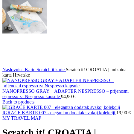
Naslovnica
Karte
Scratch it karte
Scratch it! CROATIA | unikatna
karta Hrvatske
NANOPRESSO GRAY + ADAPTER NESPRESSO – prijenosni
espresso za Nespresso kapsule
94,90
€
Back to products
IGRAĆE KARTE 007 - elegantan dodatak svakoj kolekciji
19,90
€
MY TRAVEL MAP
Scratch it! CROATIA |