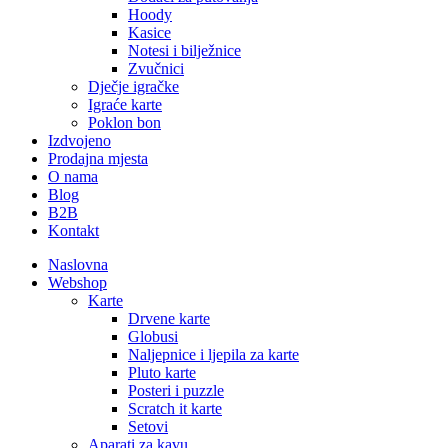
Hoody
Kasice
Notesi i bilježnice
Zvučnici
Dječje igračke
Igraće karte
Poklon bon
Izdvojeno
Prodajna mjesta
O nama
Blog
B2B
Kontakt
Naslovna
Webshop
Karte
Drvene karte
Globusi
Naljepnice i ljepila za karte
Pluto karte
Posteri i puzzle
Scratch it karte
Setovi
Aparati za kavu