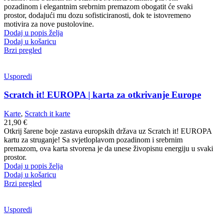
pozadinom i elegantnim srebrnim premazom obogatit će svaki
prostor, dodajući mu dozu sofisticiranosti, dok te istovremeno
motivira za nove pustolovine.
Dodaj u popis želja
Dodaj u košaricu
Brzi pregled
Usporedi
Scratch it! EUROPA | karta za otkrivanje Europe
Karte
,
Scratch it karte
21,90
€
Otkrij šarene boje zastava europskih država uz Scratch it! EUROPA
kartu za struganje! Sa svjetloplavom pozadinom i srebrnim
premazom, ova karta stvorena je da unese živopisnu energiju u svaki
prostor.
Dodaj u popis želja
Dodaj u košaricu
Brzi pregled
Usporedi