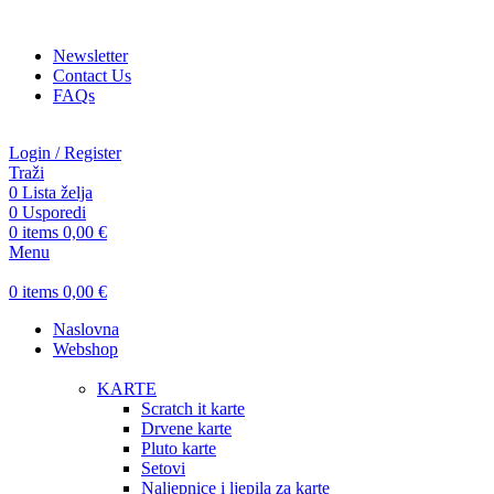
ADD ANYTHING HERE OR JUST REMOVE IT…
Newsletter
Contact Us
FAQs
Login / Register
Traži
0
Lista želja
0
Usporedi
0
items
0,00
€
Menu
0
items
0,00
€
Naslovna
Webshop
KARTE
Scratch it karte
Drvene karte
Pluto karte
Setovi
Naljepnice i ljepila za karte