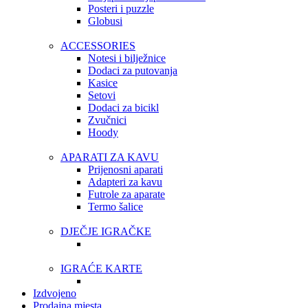
Posteri i puzzle
Globusi
ACCESSORIES
Notesi i bilježnice
Dodaci za putovanja
Kasice
Setovi
Dodaci za bicikl
Zvučnici
Hoody
APARATI ZA KAVU
Prijenosni aparati
Adapteri za kavu
Futrole za aparate
Termo šalice
DJEČJE IGRAČKE
IGRAĆE KARTE
Izdvojeno
Prodajna mjesta