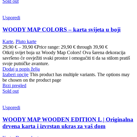
Sold out
Usporedi
WOODY MAP COLORS – karta svijeta u boji
Karte
,
Pluto karte
29,90
€
–
39,90
€
Price range: 29,90 € through 39,90 €
Otkrij svijet boja uz Woody Map Colors! Ova šarena dekoracija
savršeno će osvježiti svaki prostor i omogućiti ti da sa stilom pratiš
svoje putničke avanture.
Dodaj u popis želja
Izaberi opcije
This product has multiple variants. The options may
be chosen on the product page
Brzi pregled
Sold out
Usporedi
WOODY MAP WOODEN EDITION L | Originalna
drvena karta i izvrstan ukras za vaš dom