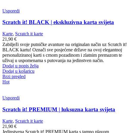
Usporedi
Scratch it! BLACK | ekskluzivna karta svijeta
Karte
,
Scratch it karte
21,90
€
Zabilježi svoje putničke avanture na originalan način uz Scratch it!
BLACK kartu! Označi sve posjećene države na ovoj elegantnoj
personaliziranoj karti s crnom pozadinom i zlatnim premazom te
uživaj u uspomenama s putovanja na jedinstven način.
Dodaj u popis želja
Dodaj u košaricu
Brzi pregled
Hot
Usporedi
Scratch it! PREMIUM | luksuzna karta svijeta
Karte
,
Scratch it karte
21,90
€
Jedinstvena Scratch it! PREMIUM karta s tamno plavom