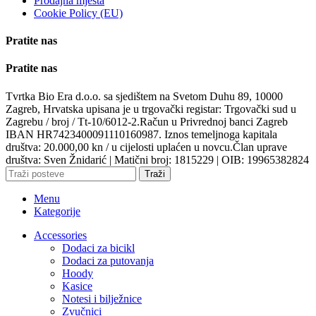
Prodajna mjesta
Cookie Policy (EU)
Pratite nas
Pratite nas
Tvrtka Bio Era d.o.o. sa sjedištem na Svetom Duhu 89, 10000
Zagreb, Hrvatska upisana je u trgovački registar: Trgovački sud u
Zagrebu / broj / Tt-10/6012-2.Račun u Privrednoj banci Zagreb
IBAN HR7423400091110160987. Iznos temeljnoga kapitala
društva: 20.000,00 kn / u cijelosti uplaćen u novcu.Član uprave
društva: Sven Žnidarić | Matični broj: 1815229 | OIB: 19965382824
Traži
Menu
Kategorije
Accessories
Dodaci za bicikl
Dodaci za putovanja
Hoody
Kasice
Notesi i bilježnice
Zvučnici