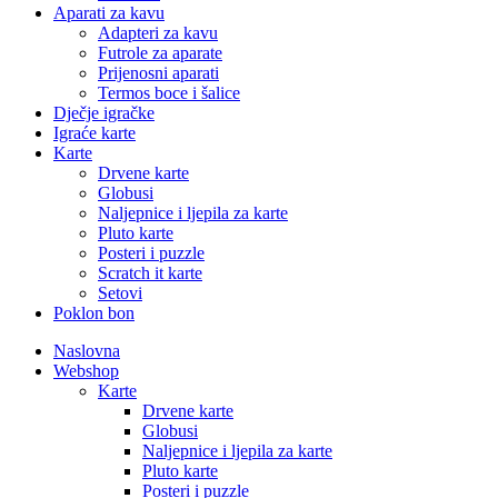
Aparati za kavu
Adapteri za kavu
Futrole za aparate
Prijenosni aparati
Termos boce i šalice
Dječje igračke
Igraće karte
Karte
Drvene karte
Globusi
Naljepnice i ljepila za karte
Pluto karte
Posteri i puzzle
Scratch it karte
Setovi
Poklon bon
Naslovna
Webshop
Karte
Drvene karte
Globusi
Naljepnice i ljepila za karte
Pluto karte
Posteri i puzzle