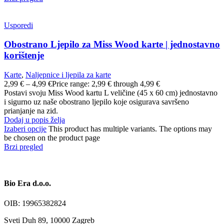
Usporedi
Obostrano Ljepilo za Miss Wood karte | jednostavno
korištenje
Karte
,
Naljepnice i ljepila za karte
2,99
€
–
4,99
€
Price range: 2,99 € through 4,99 €
Postavi svoju Miss Wood kartu L veličine (45 x 60 cm) jednostavno
i sigurno uz naše obostrano ljepilo koje osigurava savršeno
prianjanje na zid.
Dodaj u popis želja
Izaberi opcije
This product has multiple variants. The options may
be chosen on the product page
Brzi pregled
Bio Era d.o.o.
OIB: 19965382824
Sveti Duh 89, 10000 Zagreb