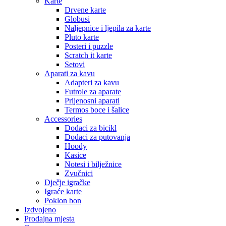
Karte
Drvene karte
Globusi
Naljepnice i ljepila za karte
Pluto karte
Posteri i puzzle
Scratch it karte
Setovi
Aparati za kavu
Adapteri za kavu
Futrole za aparate
Prijenosni aparati
Termos boce i šalice
Accessories
Dodaci za bicikl
Dodaci za putovanja
Hoody
Kasice
Notesi i bilježnice
Zvučnici
Dječje igračke
Igraće karte
Poklon bon
Izdvojeno
Prodajna mjesta