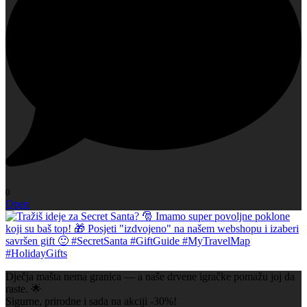
0
Open
Dječja mašta nema granica — a naše drvene igračke pomažu joj da
raste. 🌟
Sigurne, prirodne i sada na akciji -30%!