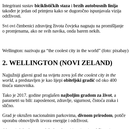
Integrirani sustav
biciklističkih
staza
i
brzih
autobusnih
linija
također je jedan od primjera kako se dugoročno ispunjavala vizija
održivosti.
Svi ovi čimbenici zdravijeg života čovjeka nagnaju na promišljanje
o promjenama, ako ne svih navika, onda barem nekih.
Wellington: nazivaju ga “the coolest city in the world” (foto: pixabay)
2. WELLINGTON (NOVI ZELAND)
Najjužniji glavni grad na svijetu zovu još
the coolest city in the
world
, a predstavljen je kao lijepi
obiteljski
gradić
od oko 400
tisuća stanovnika.
Tako je 2017. godine proglašen
najboljim gradom za život
, a
parametri su bili: zaposlenost, zdravlje, sigurnost, čistoća zraka i
slično.
Grad je okružen nacionalnim parkovima,
divnom prirodom
, potiče
uporabu obnovljivih izvora energije i održivost.