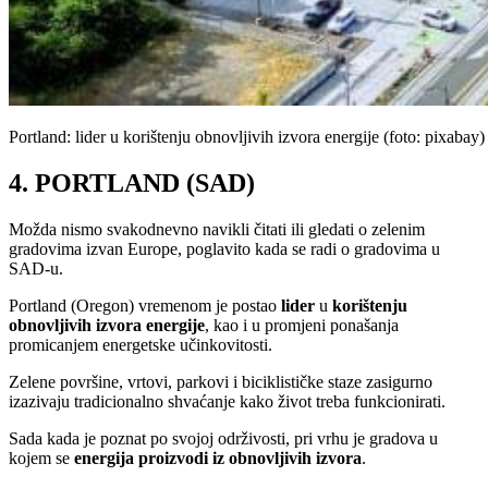
Portland: lider u korištenju obnovljivih izvora energije (foto: pixabay)
4. PORTLAND (SAD)
Možda nismo svakodnevno navikli čitati ili gledati o zelenim
gradovima izvan Europe, poglavito kada se radi o gradovima u
SAD-u.
Portland (Oregon) vremenom je postao
lider
u
korištenju
obnovljivih
izvora
energije
, kao i u promjeni ponašanja
promicanjem energetske učinkovitosti.
Zelene površine, vrtovi, parkovi i biciklističke staze zasigurno
izazivaju tradicionalno shvaćanje kako život treba funkcionirati.
Sada kada je poznat po svojoj održivosti, pri vrhu je gradova u
kojem se
energija
proizvodi
iz
obnovljivih
izvora
.