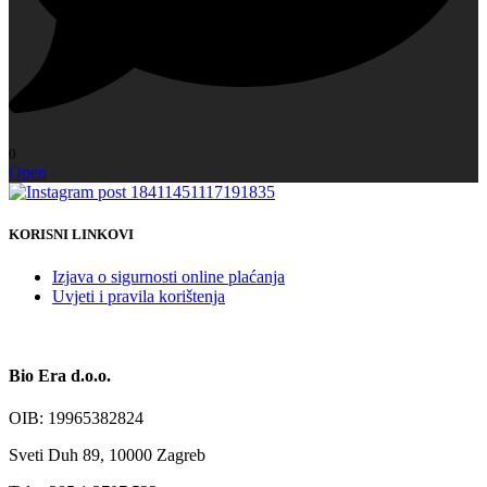
0
Open
KORISNI LINKOVI
Izjava o sigurnosti online plaćanja
Uvjeti i pravila korištenja
Bio Era d.o.o.
OIB: 19965382824
Sveti Duh 89, 10000 Zagreb