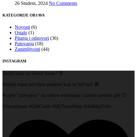
26 Studeni, 2024
No Comments
KATEGORIJE OBJAVA
Novosti
(6)
Ostalo
(1)
Pitanja i odgovori
(36)
Putovanja
(18)
Zanimljivosti
(44)
INSTAGRAM
Tražiš ideje za Secret Santa? 🎅
Imamo super povoljne poklone koji su baš top! 🎁
Posjeti "izdvojeno" na našem webshopu i izaberi savršen gift 🙂
#SecretSanta #GiftGuide #MyTravelMap #HolidayGifts