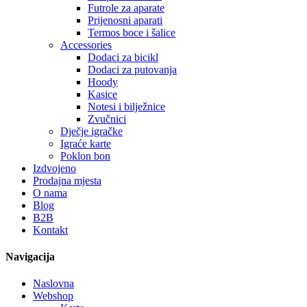
Futrole za aparate
Prijenosni aparati
Termos boce i šalice
Accessories
Dodaci za bicikl
Dodaci za putovanja
Hoody
Kasice
Notesi i bilježnice
Zvučnici
Dječje igračke
Igraće karte
Poklon bon
Izdvojeno
Prodajna mjesta
O nama
Blog
B2B
Kontakt
Navigacija
Naslovna
Webshop