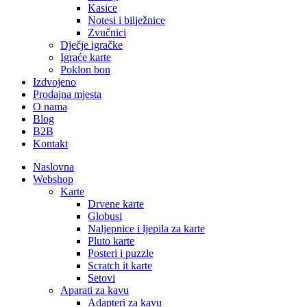
Kasice
Notesi i bilježnice
Zvučnici
Dječje igračke
Igraće karte
Poklon bon
Izdvojeno
Prodajna mjesta
O nama
Blog
B2B
Kontakt
Naslovna
Webshop
Karte
Drvene karte
Globusi
Naljepnice i ljepila za karte
Pluto karte
Posteri i puzzle
Scratch it karte
Setovi
Aparati za kavu
Adapteri za kavu