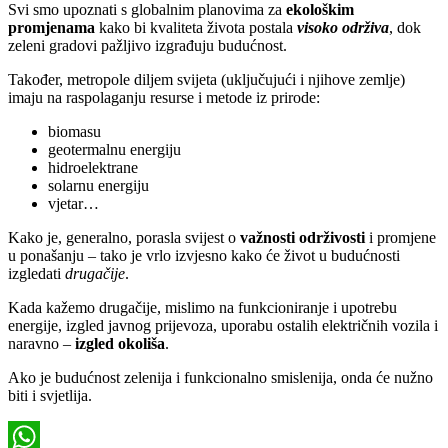
Svi smo upoznati s globalnim planovima za
ekološkim
promjenama
kako bi kvaliteta života postala
visoko
održiva
, dok
zeleni gradovi pažljivo izgrađuju budućnost.
Također, metropole diljem svijeta (uključujući i njihove zemlje)
imaju na raspolaganju resurse i metode iz prirode:
biomasu
geotermalnu energiju
hidroelektrane
solarnu energiju
vjetar…
Kako je, generalno, porasla svijest o
važnosti
održivosti
i promjene
u ponašanju – tako je vrlo izvjesno kako će život u budućnosti
izgledati
drugačije
.
Kada kažemo drugačije, mislimo na funkcioniranje i upotrebu
energije, izgled javnog prijevoza, uporabu ostalih električnih vozila i
naravno –
izgled
okoliša
.
Ako je budućnost zelenija i funkcionalno smislenija, onda će nužno
biti i svjetlija.