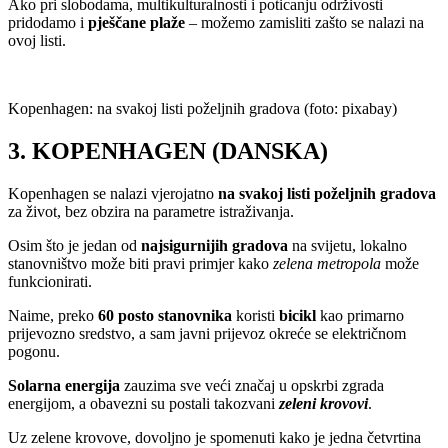
Ako pri slobodama, multikulturalnosti i poticanju održivosti
pridodamo i
pješčane
plaže
– možemo zamisliti zašto se nalazi na
ovoj listi.
Kopenhagen: na svakoj listi poželjnih gradova (foto: pixabay)
3. KOPENHAGEN (DANSKA)
Kopenhagen se nalazi vjerojatno
na svakoj listi poželjnih gradova
za život, bez obzira na parametre istraživanja.
Osim što je jedan od
najsigurnijih
gradova
na svijetu, lokalno
stanovništvo može biti pravi primjer kako
zelena metropola
može
funkcionirati.
Naime, preko
60
posto
stanovnika
koristi
bicikl
kao primarno
prijevozno sredstvo, a sam javni prijevoz okreće se električnom
pogonu.
Solarna
energija
zauzima sve veći značaj u opskrbi zgrada
energijom, a obavezni su postali takozvani
zeleni
krovovi
.
Uz zelene krovove, dovoljno je spomenuti kako je jedna četvrtina