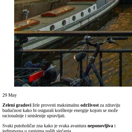
29
May
Zeleni
gradovi
žele provesti maksimalnu
održivost
za zdraviju
budućnost kako bi osigurali korištenje energije kojom se može
racionalnije i smislenije upravljati.
Svaki putoholičar zna kako je svaka avantura
neponovljiva
i
jedinstvena u zapisima naših sjećanja.