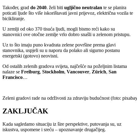
Također, grad
do
2040
. želi biti
ugljično
neutralan
te se planira
poticati ljude što više iskorištavati javni prijevoz, električna vozila te
bicikliranje.
U zemlji od oko 370 tisuća ljudi, mogli bismo reći kako su
stanovnici ove otočne zemlje vrlo dobro snašli u zelenom pristupu.
Uz to što imaju puno kvadrata zelene površine prema glavi
stanovnika, uspjeli su u naporu da polako ali sigurno postanu
energetski (gotovo) neovisni.
Od ostalih zelenih gradova svijeta, najčešće na poželjnim listama
nalaze se
Freiburg
,
Stockholm
,
Vancouver
,
Zürich
,
San
Francisco
…
Zeleni gradovi rade na održivosti za zdraviju budućnost (foto: pixaba
ZAKLJUČAK
Kada sagledamo situaciju iz šire perspektive, putovanja su, uz
iskustva, uspomene i sreću – upoznavanje drugačijeg.